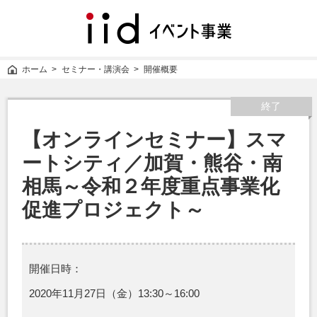
iid
イ
ベ
ン
ホーム
セミナー・講演会
開催概要
ト
事
業
終了
【オンラインセミナー】スマ
ートシティ／加賀・熊谷・南
相馬～令和２年度重点事業化
促進プロジェクト～
開催日時：
2020年11月27日（金）13:30～16:00