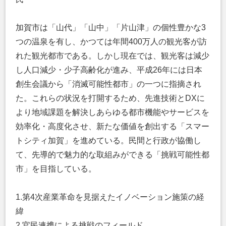
加賀市は「山代」「山中」「片山津」の個性豊かな3
つの温泉を有し、かつては年間400万人の観光客が訪
れた観光都市である。しかし現在では、観光客は減少
し人口減少・少子高齢化が進み、平成26年には日本
創生会議から「消滅可能性都市」の一つに指摘され
た。これらの状況を打開するため、先進技術とDXに
より地域課題を解決しあらゆる都市機能やサービスを
効率化・高度化させ、新たな価値を創出する「スマー
トシティ加賀」を進めている。民間と行政が協働し
て、先導的で魅力的な取組みができる「挑戦可能性都
市」を目指している。
1.第4次産業⾰命を⾒据えたイノベーション施策の経
緯
2.官⺠連携による挑戦のフィールド