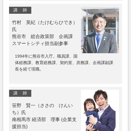
講 師
竹村 英紀（たけむらひでき）
氏
熊谷市 総合政策部 企画課
スマートシティ担当副参事
1994年に熊谷市入庁。職員課、国
体総務課、教育総務課、契約室、庶務課、企画課副課
長を経て現職。
講 師
笹野 賢一（ささの けんい
ち）氏
南相馬市 経済部 理事 (企業支
援担当)