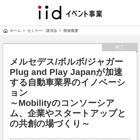
iid
イ
ベ
ン
ホーム
セミナー・講演会
開催概要
ト
事
業
終了
メルセデス/ボルボ/ジャガー
Plug and Play Japanが加速
する自動車業界のイノベーシ
ョン
～Mobilityのコンソーシア
ム、企業やスタートアップと
の共創の場づくり～