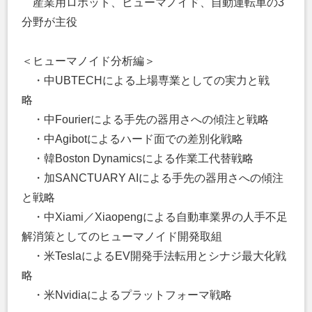
産業用ロボット、ヒューマノイド、自動運転車の3
分野が主役
＜ヒューマノイド分析編＞
・中UBTECHによる上場専業としての実力と戦
略
・中Fourierによる手先の器用さへの傾注と戦略
・中Agibotによるハード面での差別化戦略
・韓Boston Dynamicsによる作業工代替戦略
・加SANCTUARY AIによる手先の器用さへの傾注
と戦略
・中Xiami／Xiaopengによる自動車業界の人手不足
解消策としてのヒューマノイド開発取組
・米TeslaによるEV開発手法転用とシナジ最大化戦
略
・米Nvidiaによるプラットフォーマ戦略