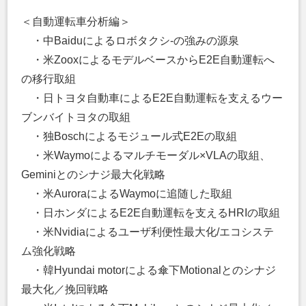
＜自動運転車分析編＞
・中Baiduによるロボタクシ-の強みの源泉
・米ZooxによるモデルベースからE2E自動運転へ
の移行取組
・日トヨタ自動車によるE2E自動運転を支えるウー
ブンバイトヨタの取組
・独Boschによるモジュール式E2Eの取組
・米Waymoによるマルチモーダル×VLAの取組、
Geminiとのシナジ最大化戦略
・米AuroraによるWaymoに追随した取組
・日ホンダによるE2E自動運転を支えるHRIの取組
・米Nvidiaによるユーザ利便性最大化/エコシステ
ム強化戦略
・韓Hyundai motorによる傘下Motionalとのシナジ
最大化／挽回戦略