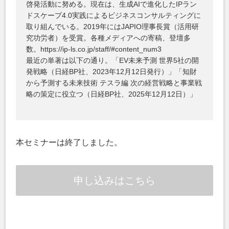
啓発活動に努める。現在は、生成AIで進化したIPラン
ドスケープ4.0実践によるビジネスコンサルティングに
取り組んでいる。2019年にはJAPIO理事長賞（活用研
究功労者）を受賞。各種メディアへの寄稿、登壇多
数。https://ip-ls.co.jp/staff/#content_num3
最近の単著は以下の通り。「EV未来予測 世界5社の開
発戦略（日経BP社、2023年12月12日発行）」「知財
から予測する未来技術 テスラ編 次の経営戦略と事業戦
略の策定に役立つ（日経BP社、2025年12月12日）」
本セミナーは終了しました。
申し込みはこちら