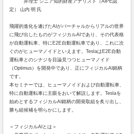
弁理士 シニア知的財産アナリスト（AIPE認
定） 山内 明 氏
飛躍的進化を遂げたAIがバーチャルからリアルの世界
に飛び出したものがフィジカルAIであり、その代表格
が自動運転車、特にE2E自動運転車であり、これに次
ぐのがヒューマノイドといえます。TeslaはE2E自動
運転車とのシナジを目論見つつヒューマノイド
（Optimus）を開発中であり、正にフィジカルAI銘柄
です。
本セミナーでは、ヒューマノイドおよび自動運転車、
特に自動運転車に主眼をおいて解説します。Teslaを
始めとするフィジカルAI銘柄の開発取組を炙り出し、
勝ち組候補を明らかにします。
＜フィジカルAIとは＞