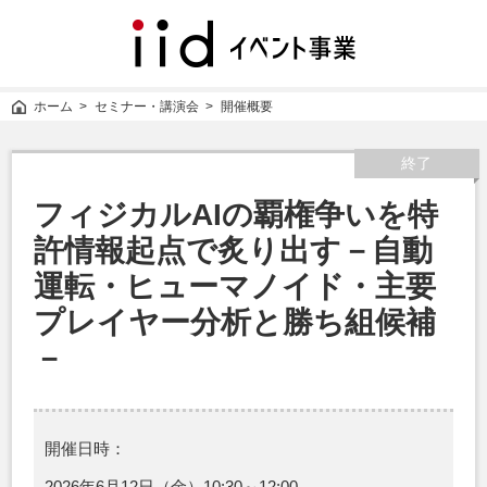
iid
イ
ベ
ン
ホーム
セミナー・講演会
開催概要
ト
事
業
終了
フィジカルAIの覇権争いを特
許情報起点で炙り出す－自動
運転・ヒューマノイド・主要
プレイヤー分析と勝ち組候補
－
開催日時：
2026年6月12日（金）10:30～12:00