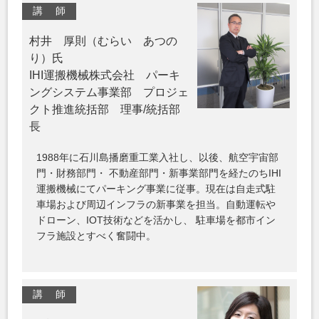
講 師
村井 厚則（むらい あつの
り）氏
IHI運搬機械株式会社 パーキ
ングシステム事業部 プロジェ
クト推進統括部 理事/統括部
長
1988年に石川島播磨重工業入社し、以後、航空宇宙部
門・財務部門・ 不動産部門・新事業部門を経たのちIHI
運搬機械にてパーキング事業に従事。現在は自走式駐
車場および周辺インフラの新事業を担当。自動運転や
ドローン、IOT技術などを活かし、 駐車場を都市イン
フラ施設とすべく奮闘中。
講 師