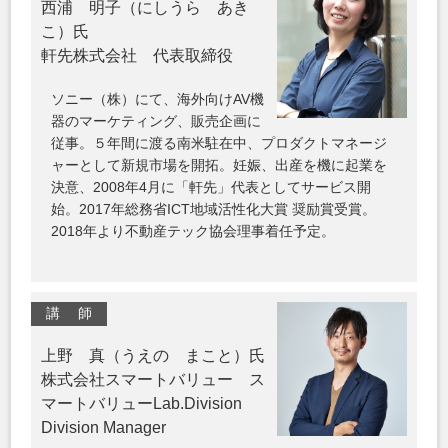
西浦 明子（にしうら あき
こ）氏
軒先株式会社 代表取締役
ソニー（株）にて、海外向けAV機
器のマーケティング、販売企画に
従事。５年間に渡る南米駐在中、プロダクトマネージ
ャーとして新規市場を開拓。妊娠、出産を機に起業を
決意、2008年4月に「軒先」代表としてサービス開
始。2017年総務省ICT地域活性化大賞 奨励賞受賞。
2018年より不動産テック協会理事着任予定。
講 師
上野 真（うえの まこと）氏
株式会社スマートバリュー ス
マートバリューLab.Division
Division Manager