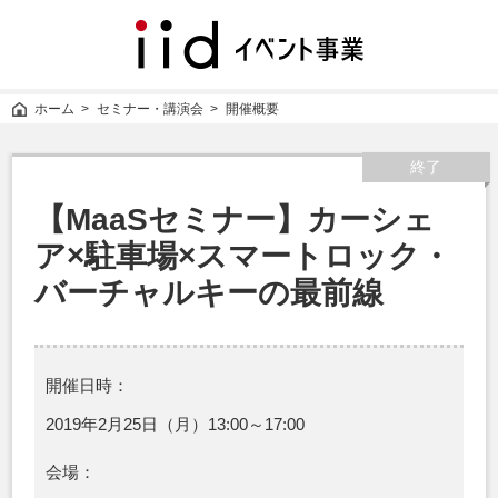
iid
イ
ベ
ン
ホーム
セミナー・講演会
開催概要
ト
事
業
終了
【MaaSセミナー】カーシェ
ア×駐車場×スマートロック・
バーチャルキーの最前線
開催日時：
2019年2月25日（月）13:00～17:00
会場：