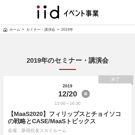
iid
イ
ベ
ン
ホーム
セミナー・講演会
2019年
ト
事
業
2019年のセミナー・講演会
終了
2019
12/20
金
13:00～16:30
【MaaS2020】フィリップスとチョイソコ
の戦略とCASE/MaaSトピックス
会場：新宿住友スカイルーム